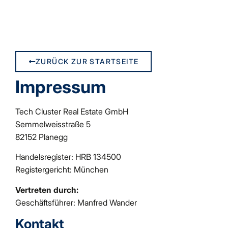
+49 (0) 89 – 85 89 63 0
EN
kontakt@techcluster-realestate.de
ZURÜCK ZUR STARTSEITE
Impressum
Tech Cluster Real Estate GmbH
Semmelweisstraße 5
82152 Planegg
Handelsregister: HRB 134500
Registergericht: München
Vertreten durch:
Geschäftsführer: Manfred Wander
Kontakt